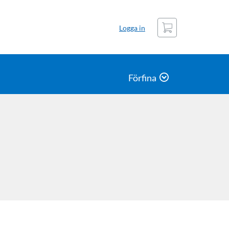
Kundvagn
Logga in
Förfina